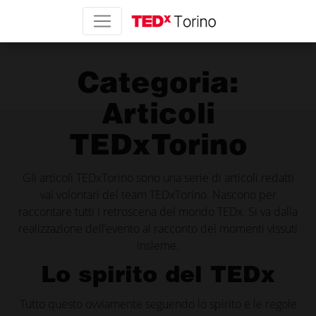
Categoria:
Articoli
TEDxTorino
Gli articoli TEDxTorino sono una serie di articoli redatti
vai volontari del team TEDxTorino. Nascono per
raccontare tutti i retroscena del mondo TEDx. Si va dalla
realizzazione dell’evento al racconto dei momenti vissuti
insieme.
Lo spirito del TEDx
Tutto questo ovviamente seguendo lo spirito e le regole