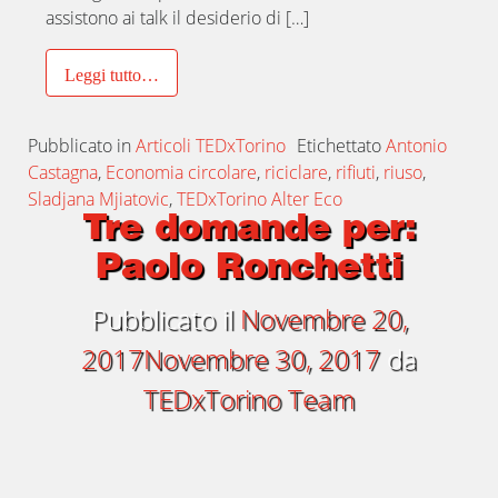
assistono ai talk il desiderio di […]
Leggi tutto…
Pubblicato in
Articoli TEDxTorino
Etichettato
Antonio
Castagna
,
Economia circolare
,
riciclare
,
rifiuti
,
riuso
,
Sladjana Mjiatovic
,
TEDxTorino Alter Eco
Tre domande per:
Paolo Ronchetti
Pubblicato il
Novembre 20,
2017
Novembre 30, 2017
da
TEDxTorino Team