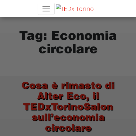
Tag:
Economia
circolare
Cosa è rimasto di
Alter Eco, il
TEDxTorinoSalon
sull’economia
circolare