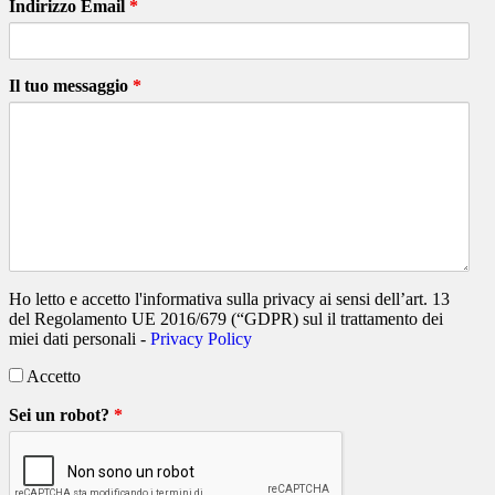
Indirizzo Email
*
Il tuo messaggio
*
Ho letto e accetto l'informativa sulla privacy ai sensi dell’art. 13
del Regolamento UE 2016/679 (“GDPR) sul il trattamento dei
miei dati personali -
Privacy Policy
Ho
Accetto
letto
e
Sei un robot?
*
accetto
l'informativa
sulla
privacy