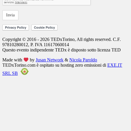
per
il
trattamento
dei
miei
dati
personali
Copyright © 2016 - 2026 TEDxTorino, All rights reserved. C.F.
97810280012, P. IVA 11617060014
Questo evento indipendente
TEDx
è disposto sotto licenza
TED
Made with
by
Jusan Network
&
Nicola Paroldo
TEDxTorino.com è ospitato su hosting zero emissioni di
EXE.IT
SRL SB