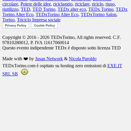
circolare
,
Potere delle idee
,
riciclaggio
,
riciclare
,
riciclo
,
riuso
,
riutilizzo
,
TED
,
TED Torino
,
TEDx alter eco
,
TEDx Torino
,
TEDx
Torino Alter Eco
,
TEDxTorino Alter Eco
,
TEDxTorino Salon
,
Torino
,
Triciclo Impresa sociale
Copyright © 2016 - 2026 TEDxTorino, All rights reserved. C.F.
97810280012, P. IVA 11617060014
Questo evento indipendente
TEDx
è disposto sotto licenza
TED
Made with ❤️ by
Jusan Network
&
Nicola Paroldo
TEDxTorino.com è ospitato su hosting zero emissioni di
EXE.IT
SRL SB