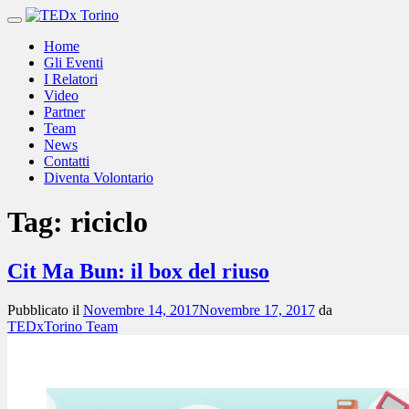
Vai
al
Home
contenuto
Gli Eventi
I Relatori
Video
Partner
Team
News
Contatti
Diventa Volontario
Tag:
riciclo
Cit Ma Bun: il box del riuso
Pubblicato il
Novembre 14, 2017
Novembre 17, 2017
da
TEDxTorino Team