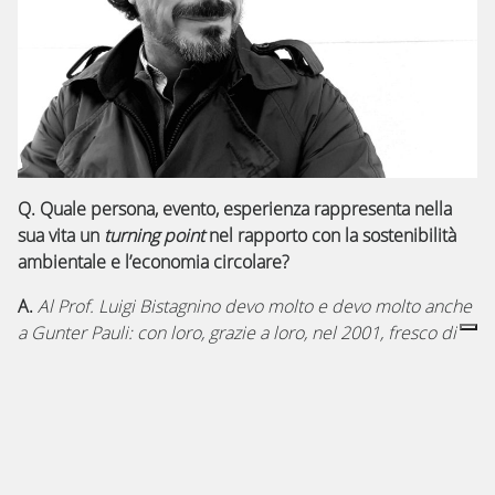
Q. Quale persona, evento, esperienza rappresenta nella
sua vita un
turning point
nel rapporto con la sostenibilità
ambientale e l’economia circolare?
A.
Al Prof. Luigi Bistagnino devo molto e devo molto anche
a Gunter Pauli: con loro, grazie a loro, nel 2001, fresco di
laurea, incominciai a indagare le connessioni nascoste tra
cose e persone e a progettare sistemi che producessero
benessere e valore, lì dove per altri c’erano solo rifiuti.