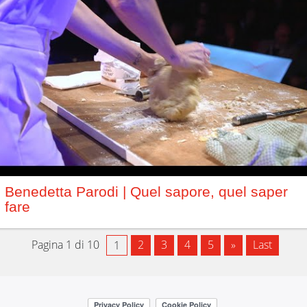
Benedetta Parodi | Quel sapore, quel saper
fare
Pagina 1 di 10
2
3
4
5
»
Last
1