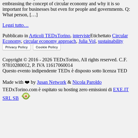
embrassing the concept of circular economy and why it is so
important for businesses but even for people and governments. Q:
What person, […]
Leggi tutto…
Pubblicato in
Articoli TEDxTorino
,
interviste
Etichettato
Circular
Economy
,
circular economy approach
,
Julia Vol
,
sustainability
Copyright © 2016 - 2026 TEDxTorino, All rights reserved. C.F.
97810280012, P. IVA 11617060014
Questo evento indipendente
TEDx
è disposto sotto licenza
TED
Made with ❤️ by
Jusan Network
&
Nicola Paroldo
TEDxTorino.com è ospitato su hosting zero emissioni di
EXE.IT
SRL SB