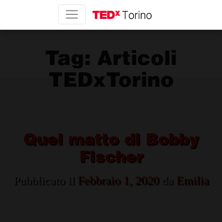
Tag:
Articoli
TEDxTorino
Quel matto di Bobby
Fischer
Pubblicato il
Febbraio 1, 2020
da
Emilia