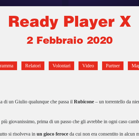
Ready Player X
2 Febbraio 2020
gramma
Relatori
Volontari
Video
Partner
Ma
la di un Giulio qualunque che passa il
Rubicone
– un torrentello da nie
n più giovanissimo, prima di un passo che gli avrebbe in ogni caso cambi
tutto si risolveva in
un gioco feroce
da cui non era consentito in alcun mo