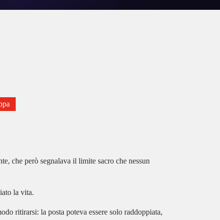
ppa
nte, che però segnalava il limite sacro che nessun
ato la vita.
do ritirarsi: la posta poteva essere solo raddoppiata,