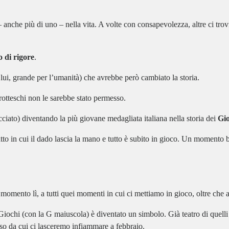
anche più di uno – nella vita. A volte con consapevolezza, altre ci trov
o di rigore
.
 lui, grande per l’umanità) che avrebbe però cambiato la storia.
otteschi non le sarebbe stato permesso.
cciato) diventando la più giovane medagliata italiana nella storia dei
Gio
atto in cui il dado lascia la mano e tutto è subito in gioco. Un momento be
omento lì, a tutti quei momenti in cui ci mettiamo in gioco, oltre che a
iochi (con la G maiuscola) è diventato un simbolo. Già teatro di quelli
so da cui ci lasceremo infiammare a febbraio.