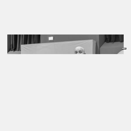
Che cosa rende speciale TEDxTorino? In primo
luogo i nostri volontari, un esercito di appassionati