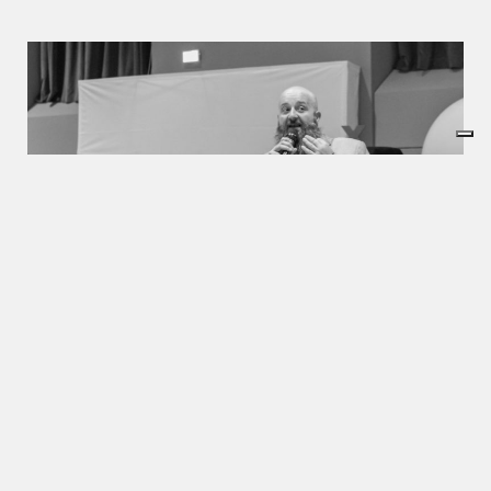
Che cosa rende speciale TEDxTorino? In primo
luogo i nostri volontari, un esercito di appassionati
che ogni giorno ama confrontarsi sulle piccole idee
che cambiano il mondo. Un mondo che per noi
parte proprio dalla nostra casa, Torino, città che ha