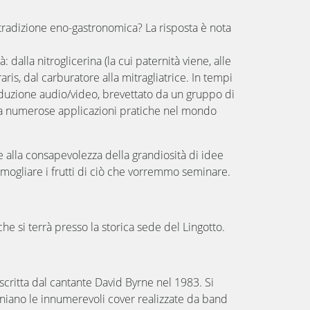
a tradizione eno-gastronomica? La risposta è nota
dalla nitroglicerina (la cui paternità viene, alle
ris, dal carburatore alla mitragliatrice. In tempi
duzione audio/video, brevettato da un gruppo di
ova numerose applicazioni pratiche nel mondo
e alla consapevolezza della grandiosità di idee
ermogliare i frutti di ciò che vorremmo seminare.
he si terrà presso la storica sede del Lingotto.
critta dal cantante David Byrne nel 1983. Si
niano le innumerevoli cover realizzate da band