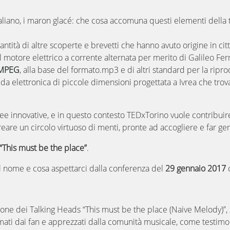
e italiano, i maron glacé: che cosa accomuna questi elementi dell
ità di altre scoperte e brevetti che hanno avuto origine in città: 
 motore elettrico a corrente alternata per merito di Galileo Ferra
MPEG
, alla base del formato.mp3 e di altri standard per la
ripro
eda elettronica di piccole dimensioni progettata a Ivrea che tr
dee innovative, e in questo contesto TEDxTorino vuole contribuir
 creare un circolo virtuoso di menti, pronte ad accogliere e far g
“This must be the place”
.
el nome e cosa aspettarci dalla conferenza del
29 gennaio 2017
c
one dei Talking Heads “This must be the place (Naive Melody)”, s
ti dai fan e apprezzati dalla comunità musicale, come testimo