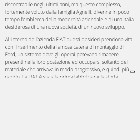
riscontrabile negli ultimi anni, ma questo complesso,
fortemente voluto dalla famiglia Agnelli, divenne in poco
tempo l’emblema della modernità aziendale e di una Italia
desiderosa di una nuova società, di un nuovo sviluppo.
All’interno dell’azienda FIAT questi desideri prendono vita
con l’inserimento della famosa catena di montaggio di
Ford, un sistema dove gli operai potevano rimanere
presenti nella loro postazione ed occuparsi soltanto del
materiale che arrivava in modo progressivo, e quindi più
rapido. La FIAT è stata la prima fabbrica nella storia
aziendale italiana ad adottare questa logica organizzativa.
Nelle epoche successive, il quartiere di Torino si trasformò
a misura sia dell’azienda e sia dei lavoratori. Ricordiamo
che da quest’area della città sono state prodotte alcune
delle più importanti automobili storiche come la mitica
Topolino e la Torpedo. Visto l’enorme successo
imprenditoriale, la famiglia Agnelli avviò il suo programma