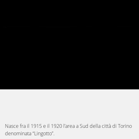
Nasce fra il 1915 e il 1920 l’area a Sud della città di Torino
denominata “Lingotto”.