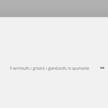
Il vermouth, i grissini, i gianduiotti, lo spumante
italiano, i maron glacé: che cosa accomuna questi
elementi della tradizione eno-gastronomica? La
risposta è nota ai più, tutti sono stati inventati a
Torino. Quello che invece molti possono ignorare è
la quantità di altre scoperte e brevetti che hanno
avuto origine in città: dalla nitroglicerina (la cui […]