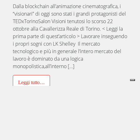
Dalla blockchain all’animazione cinematografica, i
“visionari” di oggi sono stati i grandi protagonisti del
TEDxTorinoSalon Visioni tenutosi lo scorso 22
ottobre alla Cavallerizza Reale di Torino. < Leggi la
prima parte di quest’articolo > Lavorare inseguendo
i propri sogni con LK Shelley Il mercato
tecnologico e più in generale l’intero mercato del
lavoro è dominato da una logica
monopolistica,all’interno […]
Leggi tutto…
Pubblicato in
Articoli TEDxTorino
Etichettato
animazione
,
bitcoin
,
blockchain
,
Leslie Iwerks
,
LK
Shelley
,
TEDxTorinoSalon Visioni
,
Topolino
,
Ub Iwerks
,
visionari
,
Visioni
,
Visioni TEDxTorino
,
Walt Disney
Il potere dell’immaginazione