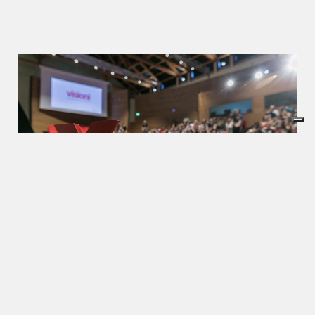
Dall’animazione in realtà virtuale alle neuroscienze, i
“visionari” di oggi sono stati i grandi protagonisti del
TEDxTorinoSalon Visioni tenutosi lo scorso 22
ottobre alla Cavallerizza Reale di Torino. Tra sogno