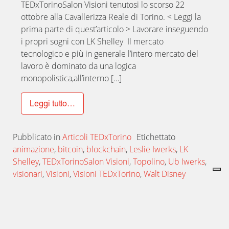
TEDxTorinoSalon Visioni tenutosi lo scorso 22
ottobre alla Cavallerizza Reale di Torino. < Leggi la
prima parte di quest’articolo > Lavorare inseguendo
i propri sogni con LK Shelley Il mercato
tecnologico e più in generale l’intero mercato del
lavoro è dominato da una logica
monopolistica,all’interno […]
Leggi tutto…
Pubblicato in
Articoli TEDxTorino
Etichettato
animazione
,
bitcoin
,
blockchain
,
Leslie Iwerks
,
LK
Shelley
,
TEDxTorinoSalon Visioni
,
Topolino
,
Ub Iwerks
,
visionari
,
Visioni
,
Visioni TEDxTorino
,
Walt Disney
Three questions for: Leslie
Iwerks
Pubblicato il
Ottobre 2, 2017
Ottobre