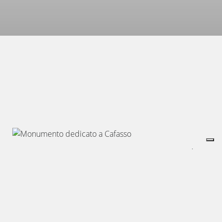
Un nome che racconta una storia Nomen omen. È
proprio il caso di dirlo, quando si parla del Rondò
della Forca, uno dei luoghi più emblematici della
Torino magica. Un nome che deriva dalla tradizione
popolare: tra il 1835 e il 1853, in questo luogo
avvenivano le esecuzioni dei condannati a morte