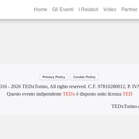
Home
Gli Eventi
I Relatori
Video
Partner
016 - 2026 TEDxTorino, All rights reserved. C.F. 97810280012, P. I
Questo evento indipendente
TEDx
è disposto sotto licenza
TED
TEDxTorino.co