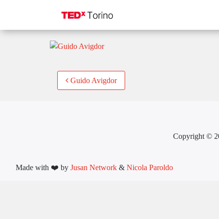
Guido Avigdor
Post
Guido Avigdor
navigation
Copyright © 2
Made with ❤️ by
Jusan Network
&
Nicola Paroldo