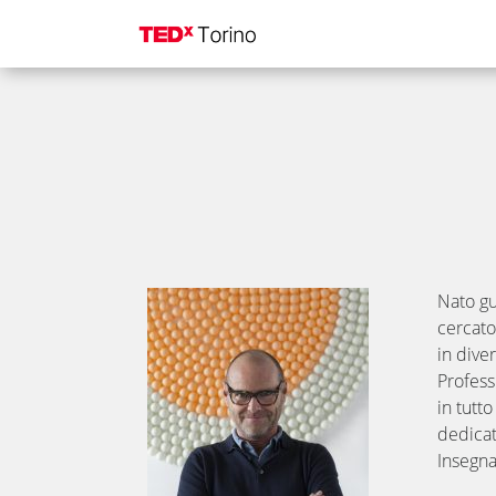
Nato gua
cercato
in dive
Profess
in tutt
dedicat
Insegna