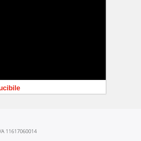
ucibile
 IVA 11617060014