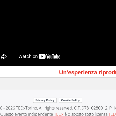
Un’esperienza riprod
6 - 2026 TEDxTorino, All rights reserved. C.F. 97810280012, P.
Questo evento indipendente
TEDx
è disposto sotto licenza
TED