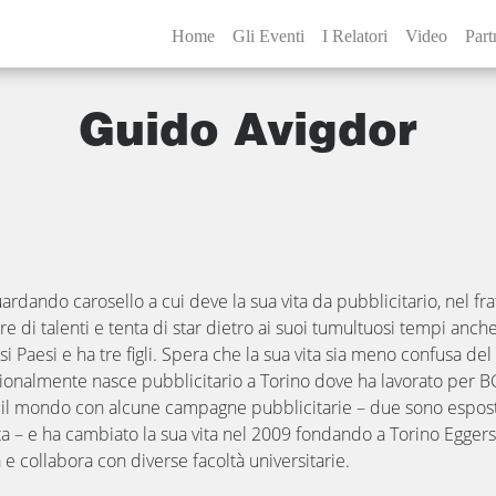
Home
Gli Eventi
I Relatori
Video
Part
Guido Avigdor
rdando carosello a cui deve la sua vita da pubblicitario, nel fratt
re di talenti e tenta di star dietro ai suoi tumultuosi tempi anch
rsi Paesi e ha tre figli. Spera che la sua vita sia meno confusa de
ionalmente nasce pubblicitario a Torino dove ha lavorato per B
o il mondo con alcune campagne pubblicitarie – due sono espos
a – e ha cambiato la sua vita nel 2009 fondando a Torino Eggers
 e collabora con diverse facoltà universitarie.