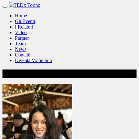
Vai
al
Home
contenuto
Gli Eventi
I Relatori
Video
Partner
Team
News
Contatti
Diventa Volontario
Diletta Milana