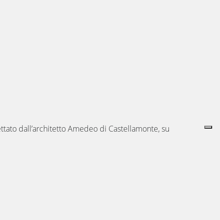
gettato dall’architetto Amedeo di Castellamonte, su
è la simmetrica facciata tagliata in diagonale e lo
O