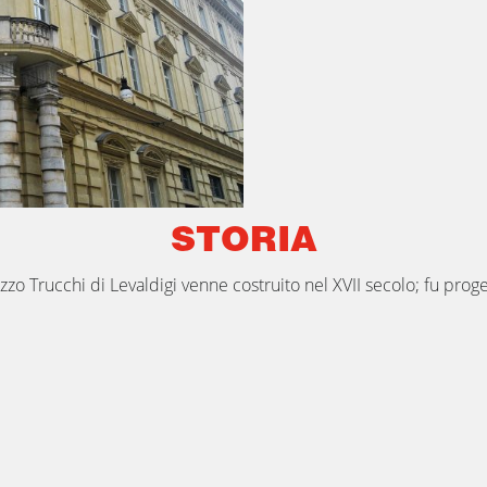
STORIA
azzo Trucchi di Levaldigi venne costruito nel XVII secolo; fu pro
 Battista Trucchi conte di Levaldigi
. Ciò che più salta all’occhio 
cina
piazza San Carlo
.
IL PORTONE DEL DIAVOL
larità del
portone
del palazzo.