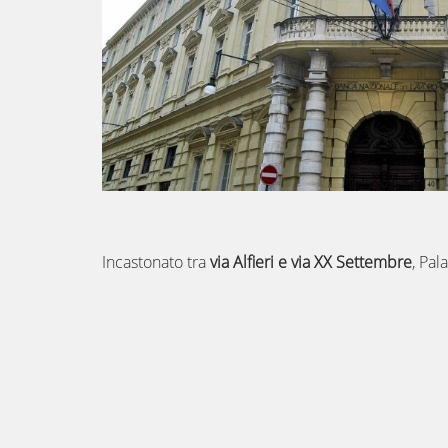
Incastonato tra
via Alfieri e via XX Settembre
, Pal
commissione del Ministro delle Finanze
Giovanni
stile architettonico, che riprende quello della vi
Uno sguardo più attento non si perderà la partico