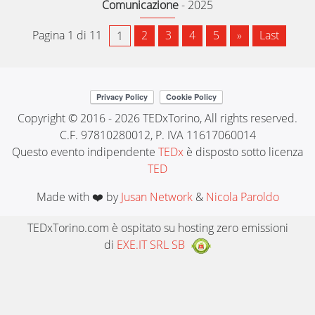
Comunicazione
-
2025
Pagina 1 di 11
2
3
4
5
»
Last
1
Copyright © 2016 - 2026 TEDxTorino, All rights reserved.
C.F. 97810280012, P. IVA 11617060014
Questo evento indipendente
TEDx
è disposto sotto licenza
TED
Made with ❤️ by
Jusan Network
&
Nicola Paroldo
TEDxTorino.com è ospitato su hosting zero emissioni
di
EXE.IT SRL SB