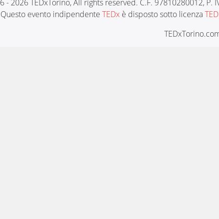
6 - 2026 TEDxTorino, All rights reserved. C.F. 97810280012, P.
Questo evento indipendente
TEDx
è disposto sotto licenza
TED
TEDxTorino.com 