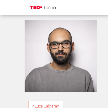
NicolaParoldo_9751
Post
Luca Calderan