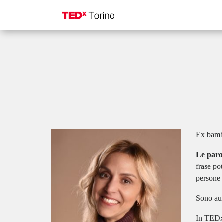
Ex bambi
Le paro
frase po
persone 
Sono aut
In TEDx