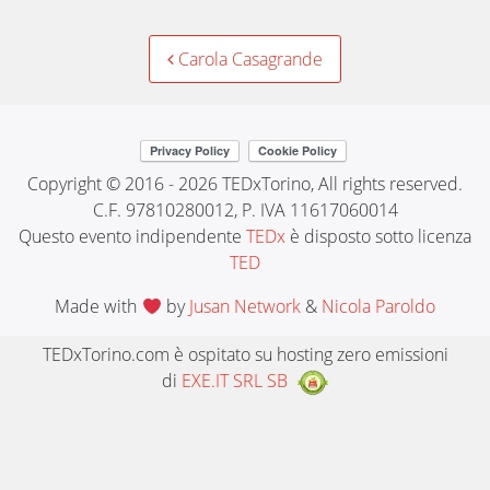
Post
Carola Casagrande
navigation
Copyright © 2016 - 2026 TEDxTorino, All rights reserved.
C.F. 97810280012, P. IVA 11617060014
Questo evento indipendente
TEDx
è disposto sotto licenza
TED
Made with
by
Jusan Network
&
Nicola Paroldo
TEDxTorino.com è ospitato su hosting zero emissioni
di
EXE.IT SRL SB