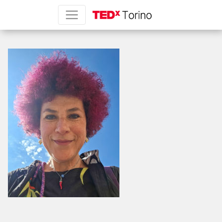
PSX_20250502_162