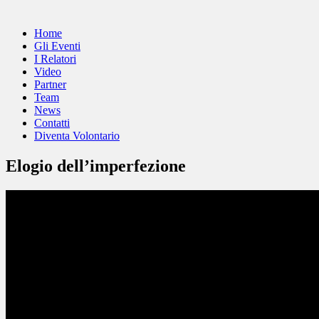
Home
Gli Eventi
I Relatori
Video
Partner
Team
News
Contatti
Diventa Volontario
Elogio dell’imperfezione