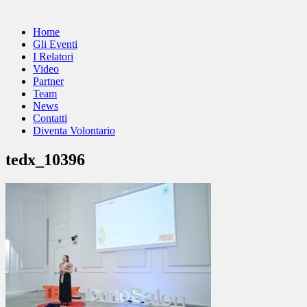
Home
Gli Eventi
I Relatori
Video
Partner
Team
News
Contatti
Diventa Volontario
tedx_10396