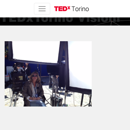
Leslie Iwerks –
TEDxTorino Visioni