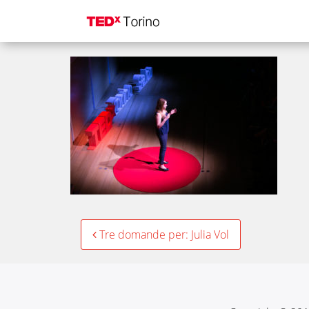
jv2
Post
Tre domande per: Julia Vol
navigation