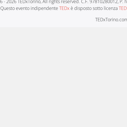
6 - 2026 TEDxTorino, All rights reserved. C.F. 97810280012, P.
Questo evento indipendente
TEDx
è disposto sotto licenza
TED
TEDxTorino.com 