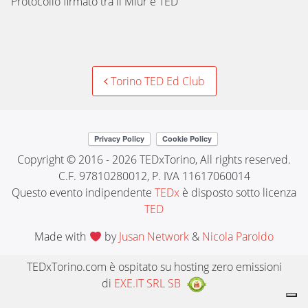
Protocollo firmato tra il Miur e TED
Post
Torino TED Ed Club
navigation
Copyright © 2016 - 2026 TEDxTorino, All rights reserved.
C.F. 97810280012, P. IVA 11617060014
Questo evento indipendente
TEDx
è disposto sotto licenza
TED
Made with
by
Jusan Network
&
Nicola Paroldo
TEDxTorino.com è ospitato su hosting zero emissioni
di
EXE.IT SRL SB