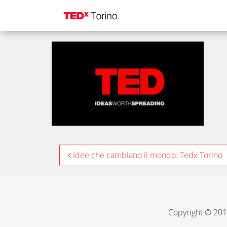
ted_talks_ideas_wor
Post
Idee che cambiano il mondo: Tedx Torino
navigation
Copyright © 201