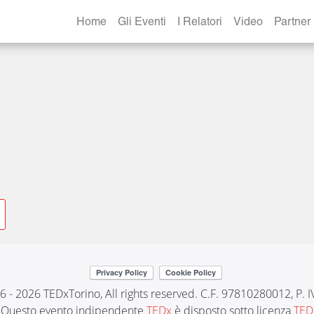
th_spreading
Home
Gli Eventi
I Relatori
Video
Partner
6 - 2026 TEDxTorino, All rights reserved. C.F. 97810280012, P.
Questo evento indipendente
TEDx
è disposto sotto licenza
TED