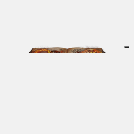
Che Torino sia una città magica, è ormai un luogo
comune. Forse, però, non tutti sanno che Torino si
trova nel punto d’incontro tra linee soprannaturali