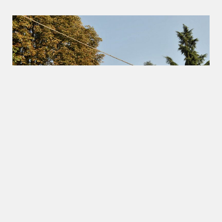
Nello splendido scenario della pre-collina torinese,
circondata (o nascosta?) da mura ed alti alberi,
sorge Villa Scott. Questo edificio storico è famoso
non solo per la sua architettura ma anche per
un’altra ragione, che vi sveleremo più avanti. Storia
e architettura Venne costruita nel 1902