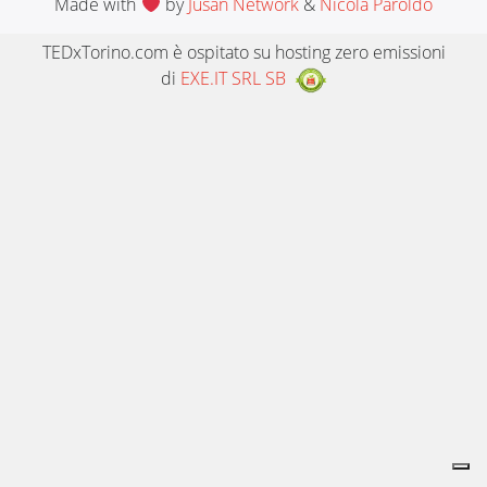
Made with
by
Jusan Network
&
Nicola Paroldo
TEDxTorino.com è ospitato su hosting zero emissioni
di
EXE.IT SRL SB