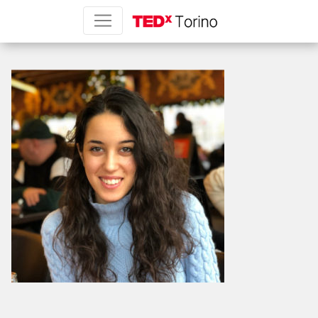
diletta-milana-sq