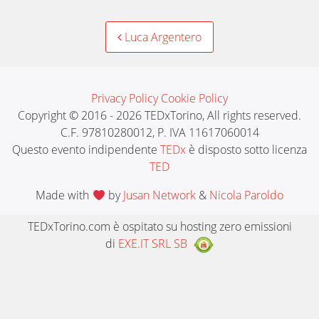
Post
Luca Argentero
navigation
Privacy Policy
Cookie Policy
Copyright © 2016 - 2026 TEDxTorino, All rights reserved.
C.F. 97810280012, P. IVA 11617060014
Questo evento indipendente
TEDx
è disposto sotto licenza
TED
Made with
by
Jusan Network
&
Nicola Paroldo
TEDxTorino.com è ospitato su hosting zero emissioni
di
EXE.IT SRL SB