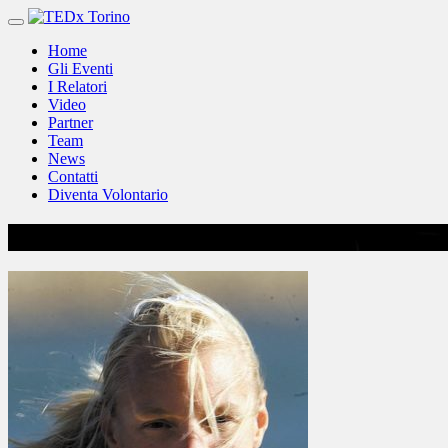
Vai
al
Home
contenuto
Gli Eventi
I Relatori
Video
Partner
Team
News
Contatti
Diventa Volontario
Josefa idem 2000 sydney-oro