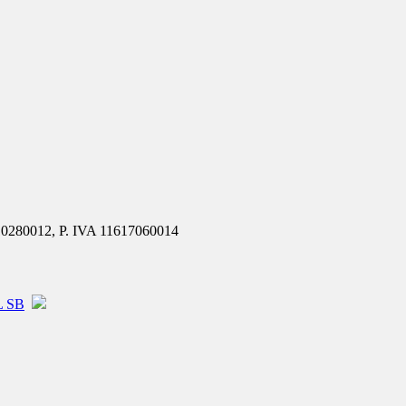
810280012, P. IVA 11617060014
L SB