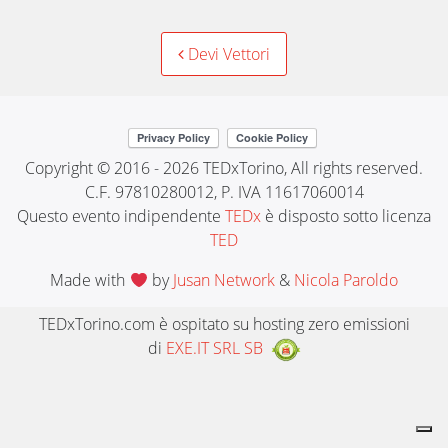
Post
Devi Vettori
navigation
Copyright © 2016 - 2026 TEDxTorino, All rights reserved.
C.F. 97810280012, P. IVA 11617060014
Questo evento indipendente
TEDx
è disposto sotto licenza
TED
Made with
by
Jusan Network
&
Nicola Paroldo
TEDxTorino.com è ospitato su hosting zero emissioni
di
EXE.IT SRL SB