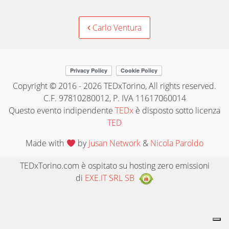
Post
Carlo Ventura
navigation
Copyright © 2016 - 2026 TEDxTorino, All rights reserved.
C.F. 97810280012, P. IVA 11617060014
Questo evento indipendente
TEDx
è disposto sotto licenza
TED
Made with
by
Jusan Network
&
Nicola Paroldo
TEDxTorino.com è ospitato su hosting zero emissioni
di
EXE.IT SRL SB