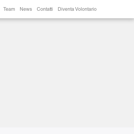
r-tedxtorino
Team
News
Contatti
Diventa Volontario