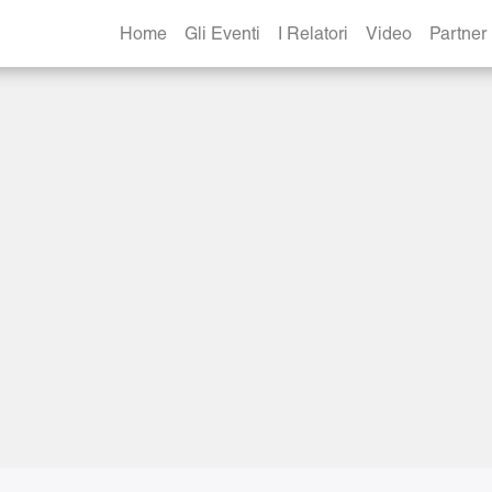
atto di bobby fische
Home
Gli Eventi
I Relatori
Video
Partner