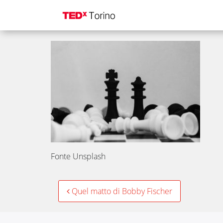
ready playerx-quel m
Fonte Unsplash
Post
Quel matto di Bobby Fischer
navigation