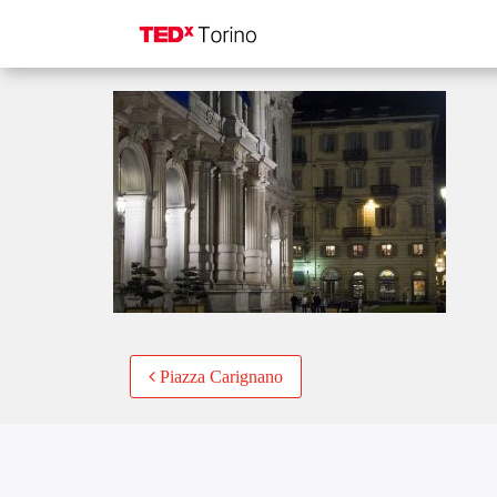
retro Palazzo Carig
Post
Piazza Carignano
navigation