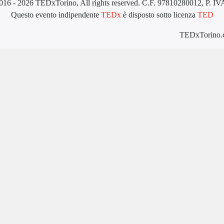
016 - 2026 TEDxTorino, All rights reserved. C.F. 97810280012, P. I
Questo evento indipendente
TEDx
è disposto sotto licenza
TED
TEDxTorino.co