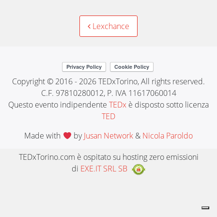
Post
Lexchance
navigation
Copyright © 2016 - 2026 TEDxTorino, All rights reserved.
C.F. 97810280012, P. IVA 11617060014
Questo evento indipendente
TEDx
è disposto sotto licenza
TED
Made with
by
Jusan Network
&
Nicola Paroldo
TEDxTorino.com è ospitato su hosting zero emissioni
di
EXE.IT SRL SB