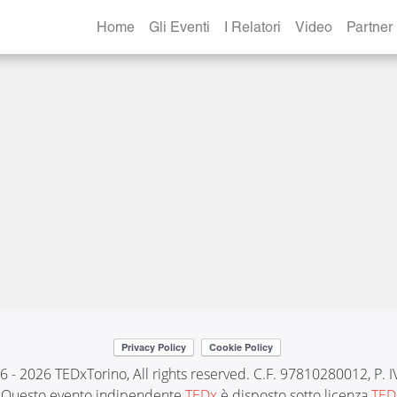
 LOGO BLU TRASPARE
Home
Gli Eventi
I Relatori
Video
Partner
6 - 2026 TEDxTorino, All rights reserved. C.F. 97810280012, P.
Questo evento indipendente
TEDx
è disposto sotto licenza
TED