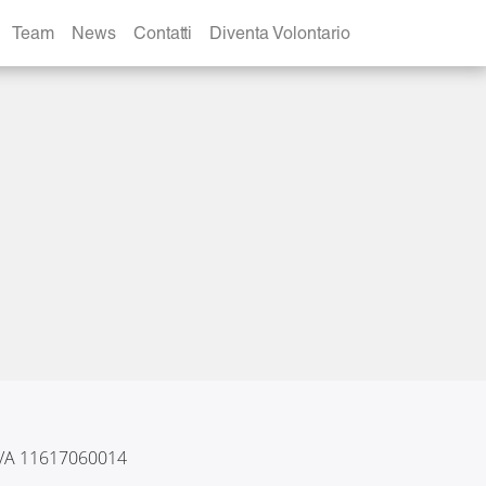
NTE 2021
Team
News
Contatti
Diventa Volontario
 IVA 11617060014