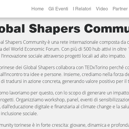
munity
Home
Gli Eventi
I Relatori
Video
Partner
obal Shapers Commu
al Shapers Community è una rete internazionale composta da ol
iva del World Economic Forum. Con più di 500 hub attivi in olt
 l’innovazione sociale attraverso progetti locali ad alto impatto.
orinese dei Global Shapers collabora con TEDxTorino perché c
all’incontro tra idee e persone. Insieme, crediamo nella forza d
 di tradursi in azione concreta, generando valore positivo per il t
orno lavoriamo per questo, con lo scopo di generare un impatto so
progetti. Organizziamo workshop, panel, eventi di sensibilizzazio
, dall’educazione digitale e finanziaria al climate change e la sa
 inclusione sociale.
unity torinese è in forte crescita: giovane, dinamica e profond