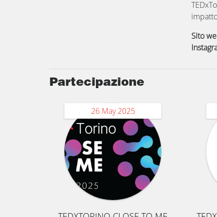
TEDxTor
impatto
Sito w
Instag
Partecipazione
26 May 2025
TEDXTORINO CLOSE TO ME
TEDX