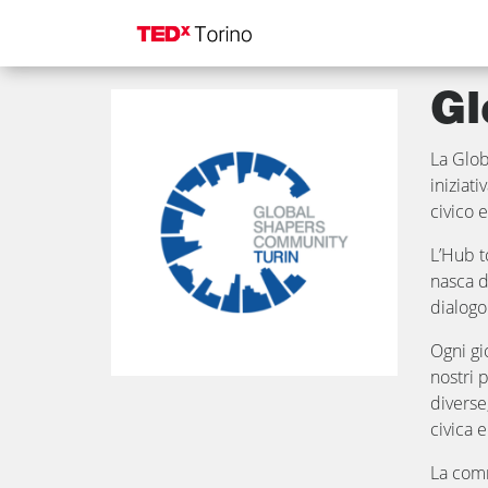
Global Shapers Com
Gl
La Glob
iniziat
civico e
L’Hub t
nasca d
dialogo
Ogni gi
nostri 
diverse
civica e
La comm