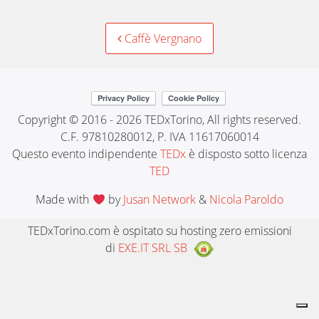
Post
Caffè Vergnano
navigation
Copyright © 2016 - 2026 TEDxTorino, All rights reserved.
C.F. 97810280012, P. IVA 11617060014
Questo evento indipendente
TEDx
è disposto sotto licenza
TED
Made with
by
Jusan Network
&
Nicola Paroldo
TEDxTorino.com è ospitato su hosting zero emissioni
di
EXE.IT SRL SB