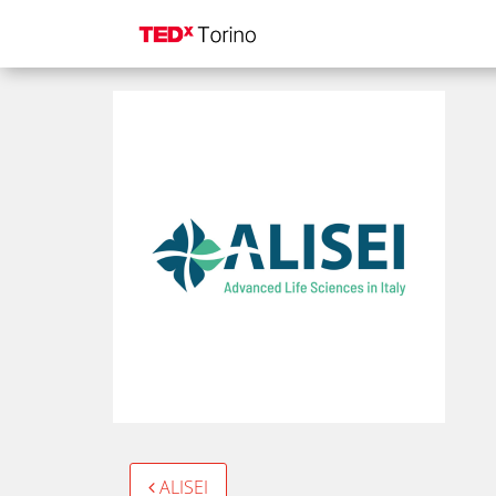
Alisei300x300
Post
ALISEI