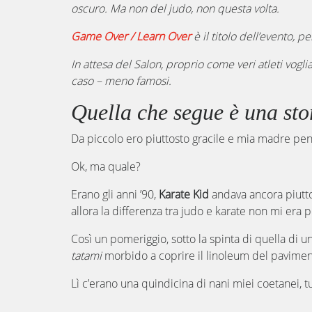
oscuro. Ma non del judo, non questa volta.
Game Over / Learn Over
è il titolo dell’evento, p
In attesa del Salon, proprio come veri atleti vo
caso – meno famosi.
Quella che segue è una stor
Da piccolo ero piuttosto gracile e mia madre pens
Ok, ma quale?
Erano gli anni ’90,
Karate Kid
andava ancora piuttos
allora la differenza tra judo e karate non mi era p
Così un pomeriggio, sotto la spinta di quella di 
tatami
morbido a coprire il linoleum del pavimen
Lì c’erano una quindicina di nani miei coetanei, 
l’estremo l’orrore del Sensei.