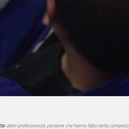
tta:
atleti professionisti, persone che hanno fatto della competizi