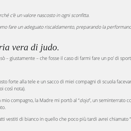
erché c’è un valore nascosto in ogni sconfitta.
gliamo fare un adeguato riscaldamento, preparando la performance
ia vera di judo.
ò – giustamente – che fosse il caso di farmi fare un po’ di sport
to forte alla tele e un sacco di miei compagni di scuola facevan
oi così nota).
un mio compagno, la Madre mi portò al “
dojo
”, un seminterrato c
to.
tutti vestiti di bianco in quello che poco più tardi avrei chiam