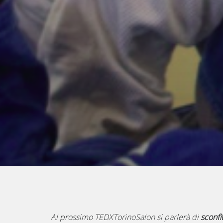
Al prossimo TEDXTorinoSalon si parlerà di
sconfi