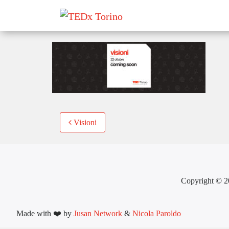
copertina_TW_TEDxT
Post
Visioni
navigation
Copyright © 2
Made with ❤️ by
Jusan Network
&
Nicola Paroldo