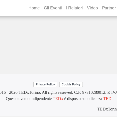
prino-04
Home
Gli Eventi
I Relatori
Video
Partner
016 - 2026 TEDxTorino, All rights reserved. C.F. 97810280012, P. I
Questo evento indipendente
TEDx
è disposto sotto licenza
TED
TEDxTorino.